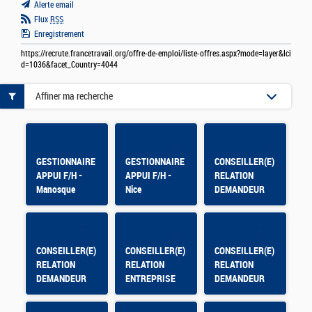
Alerte email
Flux
RSS
Enregistrement
https://recrute.francetravail.org/offre-de-emploi/liste-offres.aspx?mode=layer&lci
d=1036&facet_Country=4044
Affiner ma recherche
GESTIONNAIRE
GESTIONNAIRE
CONSEILLER(E)
APPUI F/H -
APPUI F/H -
RELATION
Manosque
Nice
DEMANDEUR
D'EMPLOI
CONSEILLER(E)
CONSEILLER(E)
CONSEILLER(E)
RELATION
RELATION
RELATION
DEMANDEUR
ENTREPRISE
DEMANDEUR
D'EMPLOI
D'EMPLOI