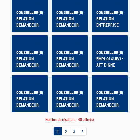
CONSEILLER(E)
CONSEILLER(E)
CONSEILLER(E)
RELATION
RELATION
RELATION
DEMANDEUR
DEMANDEUR
ENTREPRISE
D'EMPLOI - AFT
D'EMPLOI AFT
BRIANCON -
HYERES
ST-MAXIMIN
HMVT
CONSEILLER(E)
CONSEILLER(E)
CONSEILLER(E)
RELATION
RELATION
EMPLOI SUIVI -
DEMANDEUR
DEMANDEUR
AFT DIGNE
D'EMPLOI
D'EMPLOI
CONSEILLER(E)
CONSEILLER(E)
CONSEILLER(E)
RELATION
RELATION
RELATION
DEMANDEUR
DEMANDEUR
DEMANDEUR
D'EMPLOI
D'EMPLOI - AFT
D'EMPLOI
: SALON /
Nombre de résultats :
40 offre(s)
OUEST
PROVENCE
1
2
3
ISTRES /