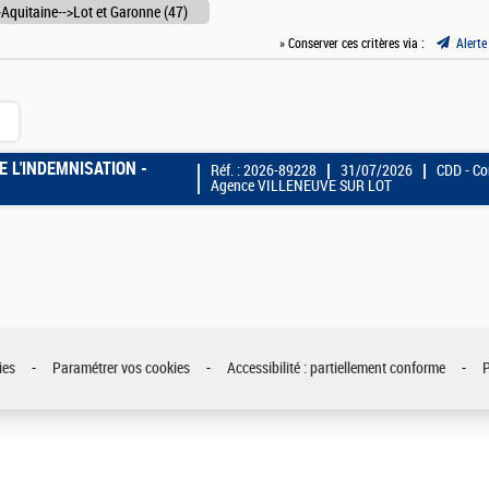
Aquitaine-->Lot et Garonne (47)
» Conserver ces critères via :
Alerte
E L'INDEMNISATION -
Réf. : 2026-89228
31/07/2026
CDD - Co
Agence VILLENEUVE SUR LOT
ies
Paramétrer vos cookies
Accessibilité : partiellement conforme
P