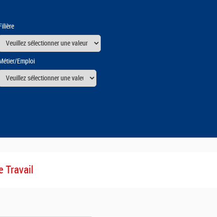
Filière
Métier/Emploi
urs
e Travail