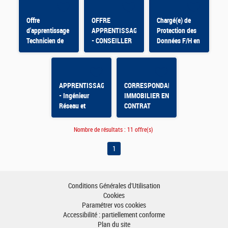
Réseau pour
l'emploi F/H
Offre
OFFRE
Chargé(e) de
d'apprentissage
APPRENTISSAGE
Protection des
Technicien de
- CONSEILLER
Données F/H en
fabrication,
RELATION
APPRENTISSAGE
d'édition et de
ENTREPRISE -
graphisme H/F
GUERET
APPRENTISSAGE
CORRESPONDANT
- Ingénieur
IMMOBILIER EN
Réseau et
CONTRAT
sécurité F/H
D'APPRENTISSAGE
Nombre de résultats :
11 offre(s)
1
Conditions Générales d'Utilisation
Cookies
Paramétrer vos cookies
Accessibilité : partiellement conforme
Plan du site