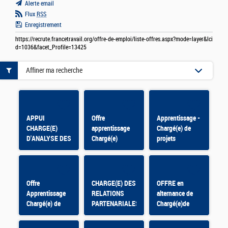
Alerte email
Flux
RSS
Enregistrement
https://recrute.francetravail.org/offre-de-emploi/liste-offres.aspx?mode=layer&lci
d=1036&facet_Profile=13425
Affiner ma recherche
APPUI
Offre
Apprentissage -
CHARGE(E)
apprentissage
Chargé(e) de
D'ANALYSE DES
Chargé(e)
projets
DONNEES DE
d'appui aux
PILOTAGE -
missions du
CONTRAT
Pôle Ethique et
APPRENTISSAGE
déontologie F/H
Offre
CHARGE(E) DES
OFFRE en
Apprentissage
RELATIONS
alternance de
Chargé(e) de
PARTENARIALES
Chargé(e)de
mission –
- En contrat
Communication
Mobilisation du
d'apprentissage