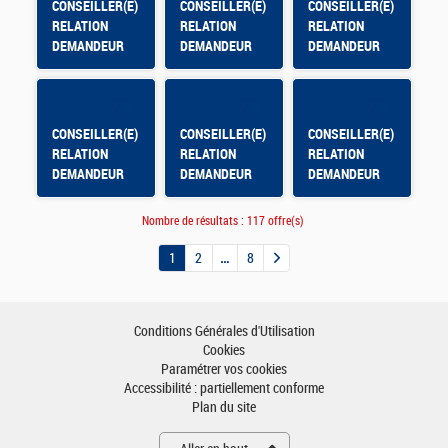
CONSEILLER(E)
CONSEILLER(E)
CONSEILLER(E)
RELATION
RELATION
RELATION
DEMANDEUR
DEMANDEUR
DEMANDEUR
D'EMPLOI
D'EMPLOI -
D'EMPLOI - AFT
TOULOUSE
HYERES
BORDEROUGE
CONSEILLER(E)
CONSEILLER(E)
CONSEILLER(E)
RELATION
RELATION
RELATION
DEMANDEUR
DEMANDEUR
DEMANDEUR
D'EMPLOI AFT
D'EMPLOI -
D'EMPLOI -
ST-MAXIMIN
NEVERS
AUXERRE
Nombre de résultats :
117 offre(s)
CLAIRIONS
1
2
8
Conditions Générales d'Utilisation
Cookies
Paramétrer vos cookies
Accessibilité : partiellement conforme
Plan du site