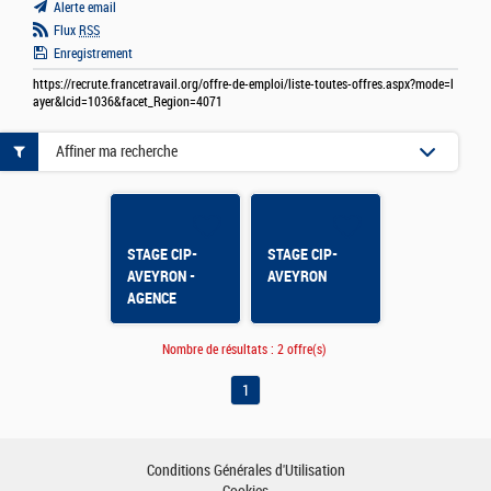
Alerte email
Flux
RSS
Enregistrement
https://recrute.francetravail.org/offre-de-emploi/liste-toutes-offres.aspx?mode=l
ayer&lcid=1036&facet_Region=4071
Affiner ma recherche
STAGE CIP-
STAGE CIP-
AVEYRON -
AVEYRON
AGENCE
MILLAU
Nombre de résultats :
2 offre(s)
1
Conditions Générales d'Utilisation