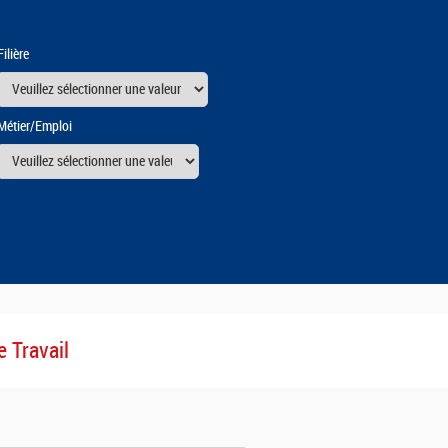
Filière
Métier/Emploi
urs
e Travail