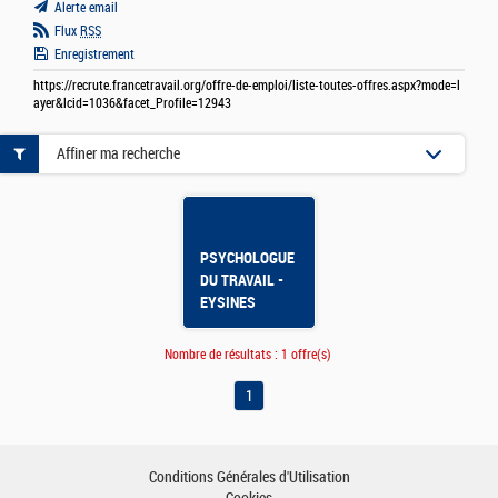
Alerte email
Flux
RSS
Enregistrement
https://recrute.francetravail.org/offre-de-emploi/liste-toutes-offres.aspx?mode=l
ayer&lcid=1036&facet_Profile=12943
Affiner ma recherche
PSYCHOLOGUE
DU TRAVAIL -
EYSINES
Nombre de résultats :
1 offre(s)
1
Conditions Générales d'Utilisation