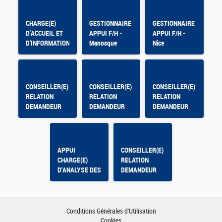
CHARGE(E)
GESTIONNAIRE
GESTIONNAIRE
D'ACCUEIL ET
APPUI F/H -
APPUI F/H -
D'INFORMATION
Manosque
Nice
CONSEILLER(E)
CONSEILLER(E)
CONSEILLER(E)
RELATION
RELATION
RELATION
DEMANDEUR
DEMANDEUR
DEMANDEUR
D'EMPLOI -
D'EMPLOI
D'EMPLOI -
OLORON
Montpellier Mas
SAINTE MARIE
de Grille
APPUI
CONSEILLER(E)
CHARGE(E)
RELATION
D'ANALYSE DES
DEMANDEUR
DONNEES DE
D'EMPLOI
PILOTAGE -
CONTRAT
APPRENTISSAGE
Conditions Générales d'Utilisation
Cookies