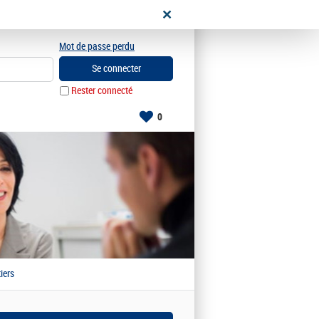
e crée un espace candidat
Mot de passe perdu
Rester connecté
0
iers