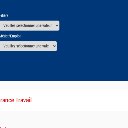
Filière
Métier/Emploi
urs
France Travail