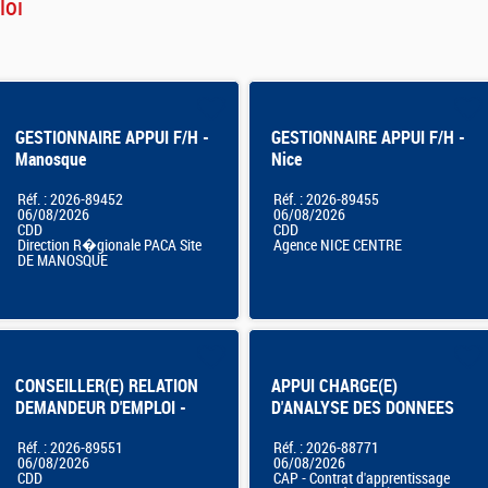
loi
GESTIONNAIRE APPUI F/H -
GESTIONNAIRE APPUI F/H -
Manosque
Nice
Réf. : 2026-89452
Réf. : 2026-89455
06/08/2026
06/08/2026
CDD
CDD
Direction R�gionale PACA Site
Agence NICE CENTRE
DE MANOSQUE
CONSEILLER(E) RELATION
APPUI CHARGE(E)
DEMANDEUR D'EMPLOI -
D'ANALYSE DES DONNEES
Montpellier Mas de Grille
DE PILOTAGE - CONTRAT
Réf. : 2026-89551
Réf. : 2026-88771
APPRENTISSAGE
06/08/2026
06/08/2026
CDD
CAP - Contrat d'apprentissage