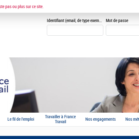
ESPACE CANDIDAT
ste pas ou plus sur ce site.
J'accepte les CGU et je m
Identifiant (email, de type exemple@exemple.fr)
Mot de passe
Travailler à France
Le fil de l'emploi
Nos engagements
Nos mét
Travail