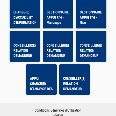
CHARGE(E)
GESTIONNAIRE
GESTIONNAIRE
D'ACCUEIL ET
APPUI F/H -
APPUI F/H -
D'INFORMATION
Manosque
Nice
CONSEILLER(E)
CONSEILLER(E)
CONSEILLER(E)
RELATION
RELATION
RELATION
DEMANDEUR
DEMANDEUR
DEMANDEUR
D'EMPLOI -
D'EMPLOI
D'EMPLOI -
OLORON
Montpellier Mas
SAINTE MARIE
de Grille
APPUI
CONSEILLER(E)
CHARGE(E)
RELATION
D'ANALYSE DES
DEMANDEUR
DONNEES DE
D'EMPLOI
PILOTAGE -
CONTRAT
APPRENTISSAGE
Conditions Générales d'Utilisation
Cookies