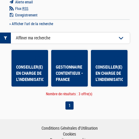
Alerte email
Flux
RSS
Enregistrement
» Afficher l'url de la recherche
Affiner ma recherche
CONSEILLER(E)
GESTIONNAIRE
CONSEILLER(E)
EN CHARGE DE
CONTENTIEUX -
EN CHARGE DE
L'INDEMNISATION
FRANCE
L'INDEMNISATION
- ACS Paris
TRAVAIL
- AGENCE
SERVICES
AUDIOVISUEL
Nombre de résultats :
3 offre(s)
CINEMA
SPECTACLE
1
S&E
Conditions Générales d'Utilisation
Cookies