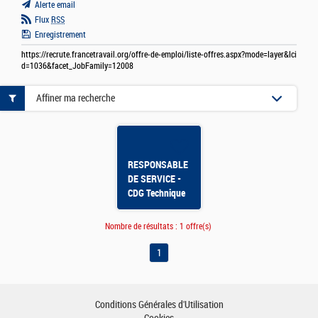
Alerte email
Flux
RSS
Enregistrement
https://recrute.francetravail.org/offre-de-emploi/liste-offres.aspx?mode=layer&lci
d=1036&facet_JobFamily=12008
Affiner ma recherche
RESPONSABLE
DE SERVICE -
CDG Technique
F/H
Nombre de résultats :
1 offre(s)
1
Conditions Générales d'Utilisation