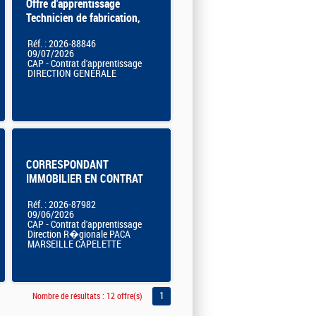
Offre d'apprentissage
Technicien de fabrication,
d'édition et de graphisme H/F
Réf. : 2026-88846
09/07/2026
CAP - Contrat d'apprentissage
DIRECTION GENERALE
CORRESPONDANT
IMMOBILIER EN CONTRAT
D'APPRENTISSAGE
Réf. : 2026-87982
09/06/2026
CAP - Contrat d'apprentissage
Direction R�gionale PACA
MARSEILLE CAPELETTE
1
Nombre de résultats :
12 offre(s)