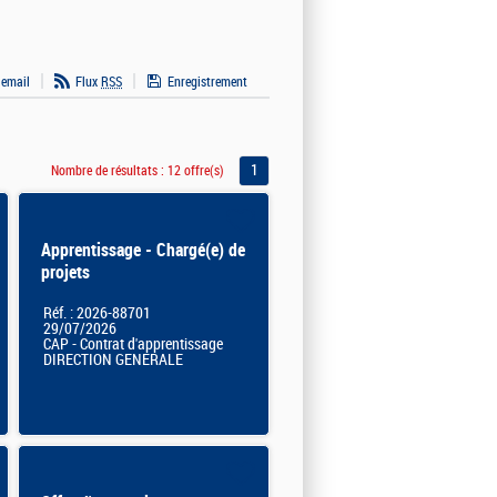
 email
Flux
RSS
Enregistrement
1
Nombre de résultats :
12 offre(s)
Apprentissage - Chargé(e) de
projets
Réf. : 2026-88701
29/07/2026
CAP - Contrat d'apprentissage
DIRECTION GENERALE