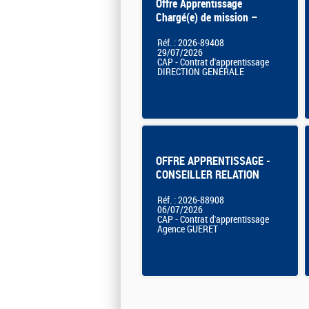
Offre Apprentissage
Chargé(e) de mission –
Mobilisation du Réseau pour
Réf. : 2026-89408
l'emploi F/H
29/07/2026
CAP - Contrat d'apprentissage
DIRECTION GENERALE
OFFRE APPRENTISSAGE -
CONSEILLER RELATION
ENTREPRISE - GUERET
Réf. : 2026-88908
06/07/2026
CAP - Contrat d'apprentissage
Agence GUERET