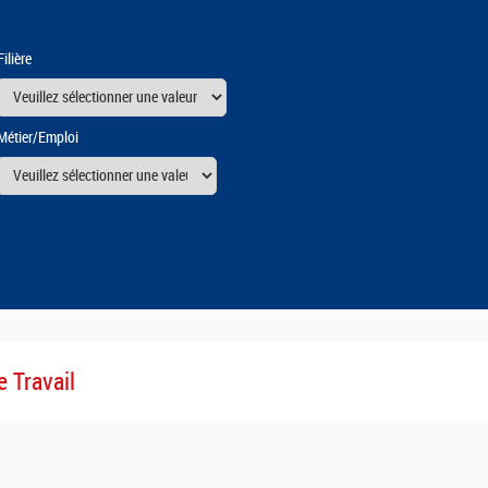
Filière
Métier/Emploi
urs
e Travail