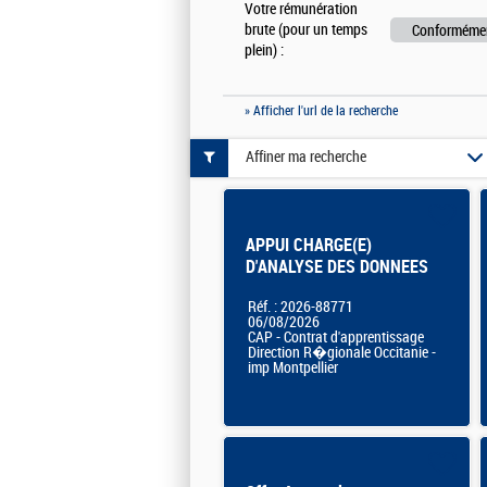
Votre rémunération
brute (pour un temps
Conformément
plein) :
» Afficher l'url de la recherche
Affiner ma recherche
APPUI CHARGE(E)
D'ANALYSE DES DONNEES
DE PILOTAGE - CONTRAT
Réf. : 2026-88771
APPRENTISSAGE
06/08/2026
CAP - Contrat d'apprentissage
Direction R�gionale Occitanie -
imp Montpellier