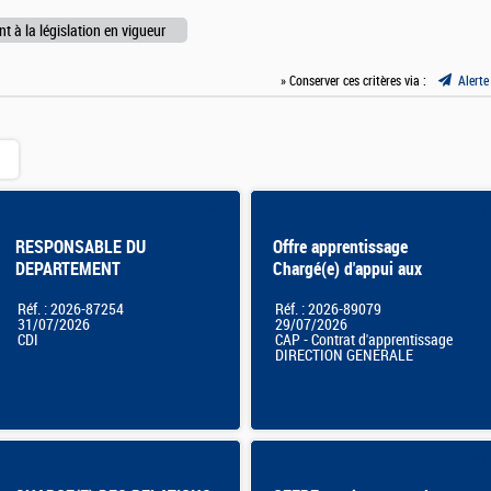
 à la législation en vigueur
» Conserver ces critères via :
Alerte
RESPONSABLE DU
Offre apprentissage
DEPARTEMENT
Chargé(e) d'appui aux
ENVIRONNEMENT DE
missions du Pôle Ethique et
Réf. : 2026-87254
Réf. : 2026-89079
TRAVAIL ET SECURITE-
déontologie F/H
31/07/2026
29/07/2026
DIRECTION GENERALE
CDI
CAP - Contrat d'apprentissage
DIRECTION GENERALE