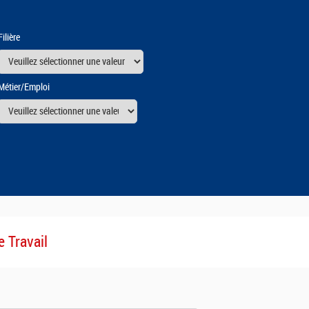
Filière
Métier/Emploi
urs
e Travail