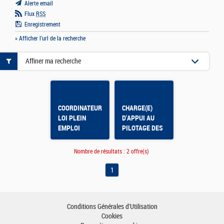
Alerte email
Flux
RSS
Enregistrement
» Afficher l'url de la recherche
Affiner ma recherche
COORDINATEUR/(TRICE)
CHARGE(E)
LOI PLEIN
D'APPUI AU
EMPLOI
PILOTAGE DES
ACTIVITES -
Direction
Nombre de résultats :
2 offre(s)
Régionale -
Service
1
Formation
Conditions Générales d'Utilisation
Cookies