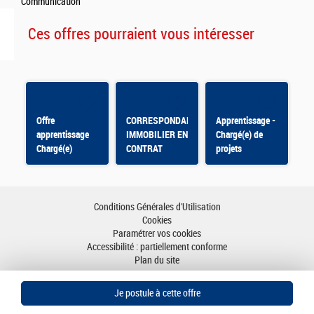
Communication
Ces offres pourraient vous intéresser
Offre
CORRESPONDANT
Apprentissage -
apprentissage
IMMOBILIER EN
Chargé(e) de
Chargé(e)
CONTRAT
projets
d'appui aux
D'APPRENTISSAGE
missions du
Pôle Ethique et
déontologie F/H
Conditions Générales d'Utilisation
Cookies
Paramétrer vos cookies
Accessibilité : partiellement conforme
Plan du site
Aller en haut