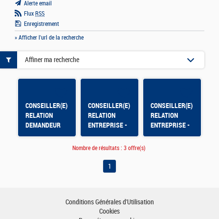
Alerte email
Flux
RSS
Enregistrement
» Afficher l'url de la recherche
Affiner ma recherche
CONSEILLER(E)
CONSEILLER(E)
CONSEILLER(E)
RELATION
RELATION
RELATION
DEMANDEUR
ENTREPRISE -
ENTREPRISE -
D'EMPLOI - CDD
SABLE SUR
LA FERTE
9 MOIS 100% -
SARTHE (72) -
BERNARD -
Nombre de résultats :
3 offre(s)
BASSIN DE
CDD 12 mois
CDD 9 mois -
NANTES (44)
100% - H/F
1
Conditions Générales d'Utilisation
Cookies