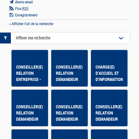
Alerte email
Flux
RSS
Enregistrement
» Afficher l'url de la recherche
Affiner ma recherche
CONSEILLER(E)
CONSEILLER(E)
CHARGE(E)
RELATION
RELATION
D'ACCUEIL ET
ENTREPRISE -
DEMANDEUR
D'INFORMATION
CHATEAUDUN -
D'EMPLOI -
CDD
Selestat
CONSEILLER(E)
CONSEILLER(E)
CONSEILLER(E)
RELATION
RELATION
RELATION
DEMANDEUR
DEMANDEUR
DEMANDEUR
D'EMPLOI -
D'EMPLOI
D'EMPLOI
OLORON
SAINTE MARIE