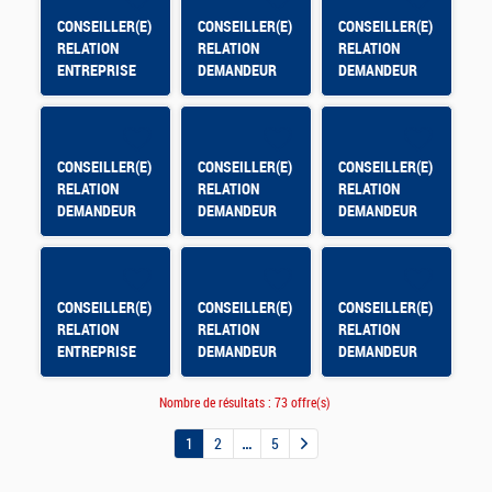
CONSEILLER(E)
CONSEILLER(E)
CONSEILLER(E)
RELATION
RELATION
RELATION
ENTREPRISE
DEMANDEUR
DEMANDEUR
D'EMPLOI
D'EMPLOI -
TOULOUSE
BORDEROUGE
CONSEILLER(E)
CONSEILLER(E)
CONSEILLER(E)
RELATION
RELATION
RELATION
DEMANDEUR
DEMANDEUR
DEMANDEUR
D'EMPLOI - AFT
D'EMPLOI AFT
D'EMPLOI -
HYERES
ST-MAXIMIN
AUXERRE
CLAIRIONS
CONSEILLER(E)
CONSEILLER(E)
CONSEILLER(E)
RELATION
RELATION
RELATION
ENTREPRISE
DEMANDEUR
DEMANDEUR
BRIANCON -
D'EMPLOI
D'EMPLOI
HMVT
Nombre de résultats :
73 offre(s)
1
2
5