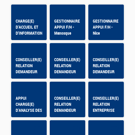
CHARGE(E)
GESTIONNAIRE
GESTIONNAIRE
D'ACCUEIL ET
APPUI F/H -
APPUI F/H -
D'INFORMATION
Manosque
Nice
CONSEILLER(E)
CONSEILLER(E)
CONSEILLER(E)
RELATION
RELATION
RELATION
DEMANDEUR
DEMANDEUR
DEMANDEUR
D'EMPLOI -
D'EMPLOI
D'EMPLOI -
OLORON
Montpellier Mas
SAINTE MARIE
de Grille
APPUI
CONSEILLER(E)
CONSEILLER(E)
CHARGE(E)
RELATION
RELATION
D'ANALYSE DES
DEMANDEUR
ENTREPRISE
DONNEES DE
D'EMPLOI
PILOTAGE -
CONTRAT
APPRENTISSAGE