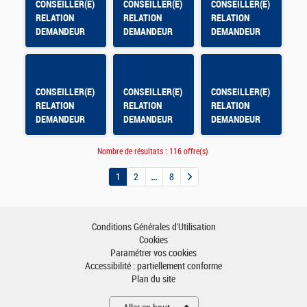
CONSEILLER(E)
CONSEILLER(E)
CONSEILLER(E)
RELATION
RELATION
RELATION
DEMANDEUR
DEMANDEUR
DEMANDEUR
D'EMPLOI
D'EMPLOI -
D'EMPLOI - AFT
TOULOUSE
HYERES
BORDEROUGE
CONSEILLER(E)
CONSEILLER(E)
CONSEILLER(E)
RELATION
RELATION
RELATION
DEMANDEUR
DEMANDEUR
DEMANDEUR
D'EMPLOI AFT
D'EMPLOI -
D'EMPLOI -
ST-MAXIMIN
NEVERS
AUXERRE
Nombre de résultats :
116 offre(s)
CLAIRIONS
1
2
8
Conditions Générales d'Utilisation
Cookies
Paramétrer vos cookies
Accessibilité : partiellement conforme
Plan du site