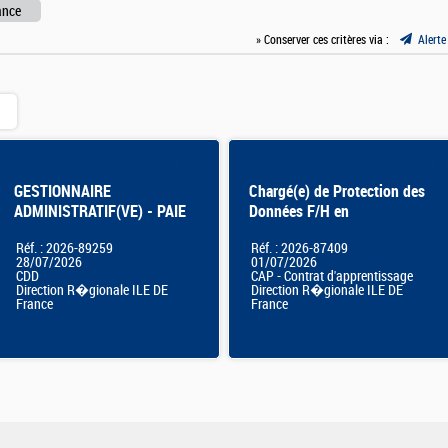
ance
» Conserver ces critères via :
Alerte
GESTIONNAIRE
Chargé(e) de Protection des
ADMINISTRATIF(VE) - PAIE
Données F/H en
APPRENTISSAGE
Réf. : 2026-89259
Réf. : 2026-87409
28/07/2026
01/07/2026
CDD
CAP - Contrat d'apprentissage
Direction R�gionale ILE DE
Direction R�gionale ILE DE
France
France