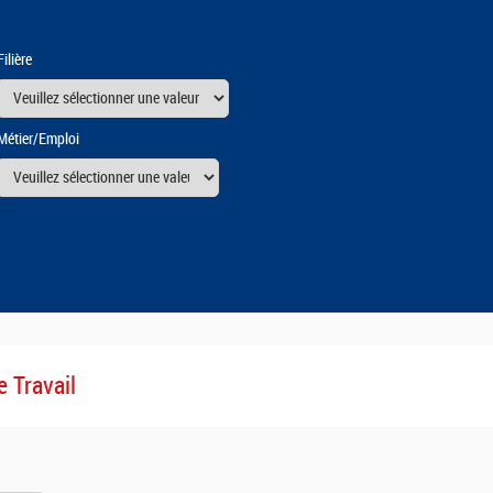
Filière
Métier/Emploi
urs
e Travail