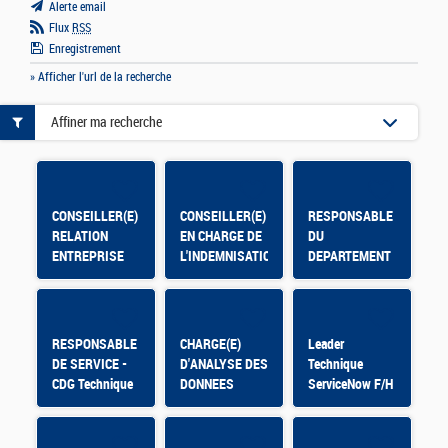
Alerte email
Flux
RSS
Enregistrement
» Afficher l'url de la recherche
Affiner ma recherche
CONSEILLER(E)
CONSEILLER(E)
RESPONSABLE
RELATION
EN CHARGE DE
DU
ENTREPRISE
L'INDEMNISATION
DEPARTEMENT
BRIANCON -
- ACS Paris
ENVIRONNEMENT
HMVT
DE TRAVAIL ET
SECURITE-
DIRECTION
RESPONSABLE
CHARGE(E)
Leader
GENERALE
DE SERVICE -
D'ANALYSE DES
Technique
CDG Technique
DONNEES
ServiceNow F/H
F/H
COMPTABLES
ET
FINANCIERES