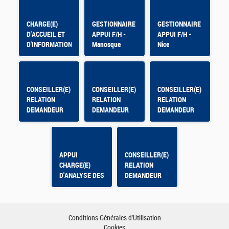
CHARGE(E)
GESTIONNAIRE
GESTIONNAIRE
D'ACCUEIL ET
APPUI F/H -
APPUI F/H -
D'INFORMATION
Manosque
Nice
CONSEILLER(E)
CONSEILLER(E)
CONSEILLER(E)
RELATION
RELATION
RELATION
DEMANDEUR
DEMANDEUR
DEMANDEUR
D'EMPLOI -
D'EMPLOI
D'EMPLOI -
OLORON
Montpellier Mas
SAINTE MARIE
de Grille
APPUI
CONSEILLER(E)
CHARGE(E)
RELATION
D'ANALYSE DES
DEMANDEUR
DONNEES DE
D'EMPLOI
PILOTAGE -
CONTRAT
APPRENTISSAGE
Conditions Générales d'Utilisation
Cookies