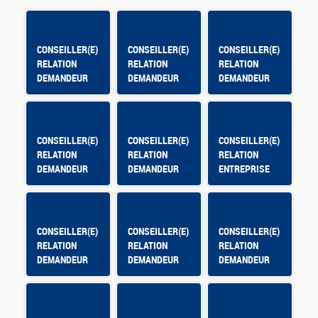
CONSEILLER(E)
CONSEILLER(E)
CONSEILLER(E)
RELATION
RELATION
RELATION
DEMANDEUR
DEMANDEUR
DEMANDEUR
D'EMPLOI -
D'EMPLOI - AFT
D'EMPLOI AFT
TOULOUSE
HYERES
ST-MAXIMIN
BORDEROUGE
CONSEILLER(E)
CONSEILLER(E)
CONSEILLER(E)
RELATION
RELATION
RELATION
DEMANDEUR
DEMANDEUR
ENTREPRISE
D'EMPLOI -
D'EMPLOI -
BRIANCON -
NEVERS
AUXERRE
HMVT
CLAIRIONS
CONSEILLER(E)
CONSEILLER(E)
CONSEILLER(E)
RELATION
RELATION
RELATION
DEMANDEUR
DEMANDEUR
DEMANDEUR
D'EMPLOI -
D'EMPLOI -
D'EMPLOI
Béziers
Béziers
Courondelle
Courondelle