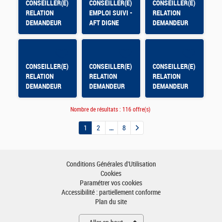
CONSEILLER(E)
CONSEILLER(E)
CONSEILLER(E)
RELATION
EMPLOI SUIVI -
RELATION
DEMANDEUR
AFT DIGNE
DEMANDEUR
D'EMPLOI
D'EMPLOI
CONSEILLER(E)
CONSEILLER(E)
CONSEILLER(E)
RELATION
RELATION
RELATION
DEMANDEUR
DEMANDEUR
DEMANDEUR
D'EMPLOI
D'EMPLOI -
D'EMPLOI - AFT
FOUGERES
: SALON /
Nombre de résultats :
116 offre(s)
OUEST
PROVENCE
1
2
8
ISTRES /
OUEST
PROVENCE
Conditions Générales d'Utilisation
MIRAMAS
Cookies
Paramétrer vos cookies
Accessibilité : partiellement conforme
Plan du site