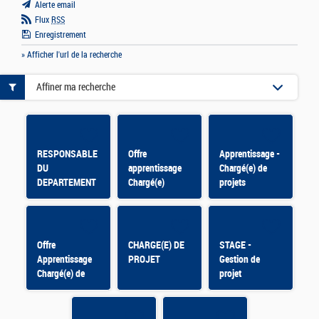
Alerte email
Flux
RSS
Enregistrement
» Afficher l'url de la recherche
Affiner ma recherche
RESPONSABLE
Offre
Apprentissage -
DU
apprentissage
Chargé(e) de
DEPARTEMENT
Chargé(e)
projets
ENVIRONNEMENT
d'appui aux
DE TRAVAIL ET
missions du
SECURITE-
Pôle Ethique et
DIRECTION
déontologie F/H
Offre
CHARGE(E) DE
STAGE -
GENERALE
Apprentissage
PROJET
Gestion de
Chargé(e) de
projet
mission –
Mobilisation du
Réseau pour