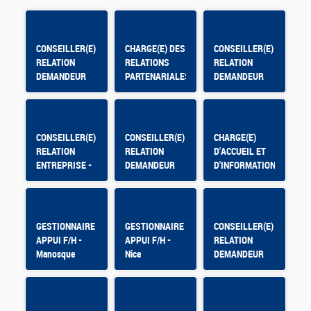
CONSEILLER(E)
CHARGE(E) DES
CONSEILLER(E)
RELATION
RELATIONS
RELATION
DEMANDEUR
PARTENARIALES
DEMANDEUR
D'EMPLOI
- En contrat
D'EMPLOI
d'apprentissage
CONSEILLER(E)
CONSEILLER(E)
CHARGE(E)
RELATION
RELATION
D'ACCUEIL ET
ENTREPRISE -
DEMANDEUR
D'INFORMATION
CHATEAUDUN -
D'EMPLOI -
CDD
Selestat
GESTIONNAIRE
GESTIONNAIRE
CONSEILLER(E)
APPUI F/H -
APPUI F/H -
RELATION
Manosque
Nice
DEMANDEUR
D'EMPLOI -
OLORON
SAINTE MARIE