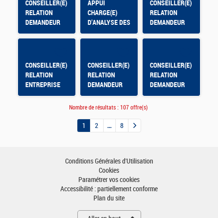
CONSEILLER(E)
APPUI
CONSEILLER(E)
RELATION
CHARGE(E)
RELATION
DEMANDEUR
D'ANALYSE DES
DEMANDEUR
D'EMPLOI
DONNEES DE
D'EMPLOI
PILOTAGE -
CONTRAT
APPRENTISSAGE
CONSEILLER(E)
CONSEILLER(E)
CONSEILLER(E)
RELATION
RELATION
RELATION
ENTREPRISE
DEMANDEUR
DEMANDEUR
D'EMPLOI
D'EMPLOI - AFT
HYERES
Nombre de résultats :
107 offre(s)
1
2
8
Conditions Générales d'Utilisation
Cookies
Paramétrer vos cookies
Accessibilité : partiellement conforme
Plan du site