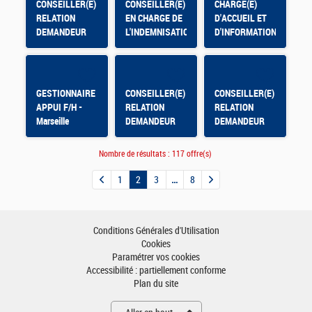
CONSEILLER(E)
CONSEILLER(E)
CHARGE(E)
ISTRES /
RELATION
EN CHARGE DE
D'ACCUEIL ET
OUEST
DEMANDEUR
L'INDEMNISATION
D'INFORMATION
PROVENCE
D'EMPLOI
- ACS Paris
/ RABATAU
MIRAMAS
GESTIONNAIRE
CONSEILLER(E)
CONSEILLER(E)
APPUI F/H -
RELATION
RELATION
Marseille
DEMANDEUR
DEMANDEUR
Rabatau
D'EMPLOI -
D'EMPLOI -
NIORT
PARTHENAY
Nombre de résultats :
117 offre(s)
GARENNE
1
2
3
8
Conditions Générales d'Utilisation
Cookies
Paramétrer vos cookies
Accessibilité : partiellement conforme
Plan du site