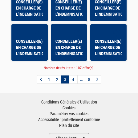
CONSEILLER(E)
CONSEILLER(E)
CONSEILLER(E)
EN CHARGE DE
EN CHARGE DE
EN CHARGE DE
L'INDEMNISATION
L'INDEMNISATION
L'INDEMNISATION
- PR CIVRAY
- VILLENEUVE
- PESSAC
SUR LOT
CONSEILLER(E)
CONSEILLER(E)
CONSEILLER(E)
EN CHARGE DE
EN CHARGE DE
EN CHARGE DE
L'INDEMNISATION
L'INDEMNISATION
L'INDEMNISATION
- BRIVE
- GRAND DAX
- ROCHEFORT
Nombre de résultats :
107 offre(s)
1
2
3
4
8
Conditions Générales d'Utilisation
Cookies
Paramétrer vos cookies
Accessibilité : partiellement conforme
Plan du site