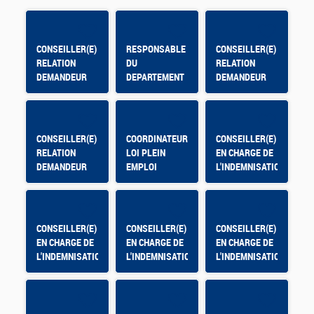
CONSEILLER(E)
RESPONSABLE
CONSEILLER(E)
RELATION
DU
RELATION
DEMANDEUR
DEPARTEMENT
DEMANDEUR
D'EMPLOI -
ENVIRONNEMENT
D'EMPLOI -
PARTHENAY
DE TRAVAIL ET
FREJUS
SECURITE-
DIRECTION
CONSEILLER(E)
COORDINATEUR/(TRICE)
CONSEILLER(E)
GENERALE
RELATION
LOI PLEIN
EN CHARGE DE
DEMANDEUR
EMPLOI
L'INDEMNISATION
D'EMPLOI -
- MOURENX
GOLFE DE
SAINT TROPEZ
CONSEILLER(E)
CONSEILLER(E)
CONSEILLER(E)
EN CHARGE DE
EN CHARGE DE
EN CHARGE DE
L'INDEMNISATION
L'INDEMNISATION
L'INDEMNISATION
- ANGOULEME
- PERIGUEUX
- NIORT
LA COURONNE
GARENNE