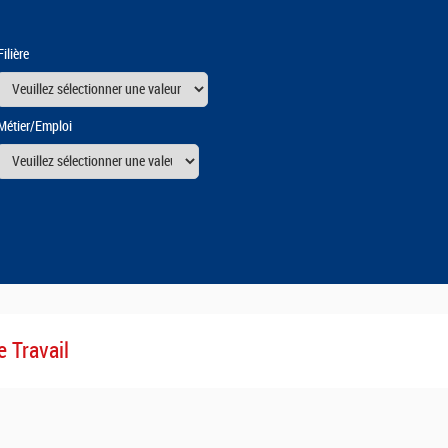
Filière
Métier/Emploi
urs
e Travail